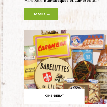
Mars 2019.
Blendecques et Lumbres
(62)
Détails →
CINÉ-DÉBAT