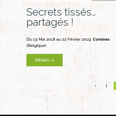
Secrets tissés…
partagés !
Du 19 Mai 2018 au 22 Février 2019.
Comines
(Belgique)
Détails →
Navi
1
des
artic