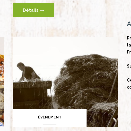
Détails →
A
P
l
F
S
C
c
ÉVÉNEMENT