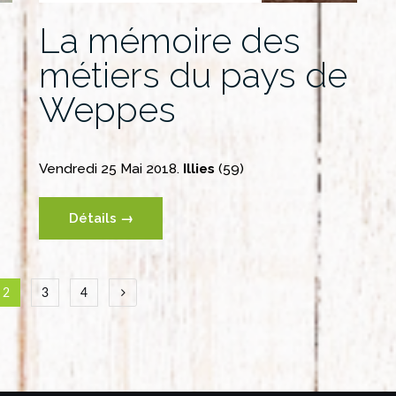
La mémoire des
métiers du pays de
Weppes
Vendredi 25 Mai 2018.
Illies
(59)
Détails →
gation
2
3
4
les