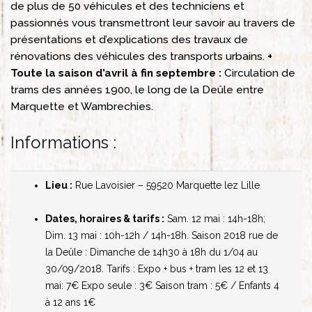
de plus de 50 véhicules et des techniciens et
passionnés vous transmettront leur savoir au travers de
présentations et d’explications des travaux de
rénovations des véhicules des transports urbains.
+
Toute la saison d’avril à fin septembre :
Circulation de
trams des années 1900, le long de la Deûle entre
Marquette et Wambrechies.
Informations :
Lieu :
Rue Lavoisier – 59520 Marquette lez Lille
Dates, horaires & tarifs :
Sam. 12 mai : 14h-18h;
Dim. 13 mai : 10h-12h / 14h-18h.
Saison 2018 rue de
la Deûle :
Dimanche de 14h30 à 18h du 1/04 au
30/09/2018.
Tarifs :
Expo + bus + tram les 12 et 13
mai: 7€
Expo seule : 3€
Saison tram : 5€ / Enfants 4
à 12 ans 1€