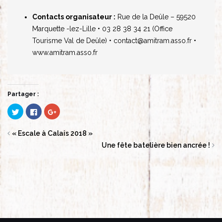
Contacts organisateur :
Rue de la Deûle – 59520
Marquette -lez-Lille
• 03 28 38 34 21 (Office
Tourisme Val de Deûle)
• contact@amitram.asso.fr
•
www.amitram.asso.fr
Partager :
Cliquez
Cliquez
Cliquez
pour
pour
pour
partager
partager
partager
sur
sur
sur
Twitter(ouvre
Facebook(ouvre
Google+
« Escale à Calais 2018 »
dans
dans
(ouvre
une
une
dans
Une fête batelière bien ancrée !
nouvelle
nouvelle
une
fenêtre)
fenêtre)
nouvelle
fenêtre)