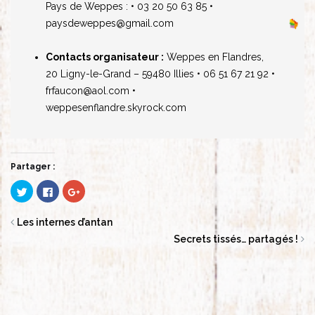
Pays de Weppes :
• 03 20 50 63 85 •
paysdeweppes@gmail.com
Contacts organisateur :
Weppes en Flandres,
20 Ligny-le-Grand – 59480 Illies
• 06 51 67 21 92
•
frfaucon@aol.com
•
weppesenflandre.skyrock.com
Partager :
Cliquez
Cliquez
Cliquez
pour
pour
pour
partager
partager
partager
sur
sur
sur
Twitter(ouvre
Facebook(ouvre
Google+
Les internes d’antan
dans
dans
(ouvre
une
une
dans
Secrets tissés… partagés !
nouvelle
nouvelle
une
fenêtre)
fenêtre)
nouvelle
fenêtre)