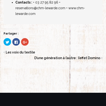
Contacts :
• 03 27 95 82 96
•
reservations@chm-lewarde.com
• www.chm-
lewarde.com
Partager :
Cliquez
Cliquez
Cliquez
pour
pour
pour
partager
partager
partager
sur
sur
sur
Twitter(ouvre
Facebook(ouvre
Google+
Les voix du textile
dans
dans
(ouvre
une
une
dans
D’une génération à l’autre : l’effet Domino
nouvelle
nouvelle
une
fenêtre)
fenêtre)
nouvelle
fenêtre)