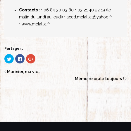
Contacts :
• 06 84 30 03 80
• 03 21 40 22 19 (le
matin du lundi au jeudi)
• aced.metalliat@yahoo.fr
• www.metallia.fr
Partager :
Cliquez
Cliquez
Cliquez
pour
pour
pour
partager
partager
partager
sur
sur
sur
Twitter(ouvre
Facebook(ouvre
Google+
Marinier, ma vie…
dans
dans
(ouvre
une
une
dans
Mémoire orale toujours !
nouvelle
nouvelle
une
fenêtre)
fenêtre)
nouvelle
fenêtre)